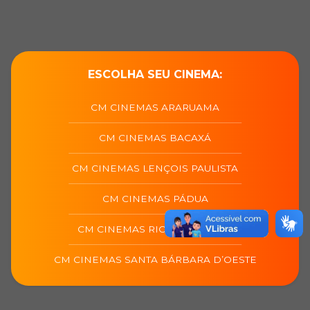
ESCOLHA SEU CINEMA:
CM CINEMAS ARARUAMA
CM CINEMAS BACAXÁ
CM CINEMAS LENÇOIS PAULISTA
CM CINEMAS PÁDUA
CM CINEMAS RIO DAS OSTRAS
CM CINEMAS SANTA BÁRBARA D’OESTE