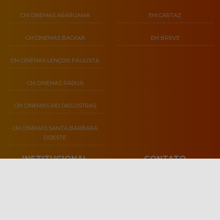
CM CINEMAS ARARUAMA
EM CARTAZ
CM CINEMAS BACAXÁ
EM BREVE
CM CINEMAS LENÇOIS PAULISTA
CM CINEMAS PÁDUA
CM CINEMAS RIO DAS OSTRAS
CM CINEMAS SANTA BÁRBARA
D’OESTE
INSTITUCIONAL
CONTATO
SOBRE NÓS
PERGUNTAS FREQUENTES
CLASSIFICAÇÃO INDICATIVA
FALE CONOSCO