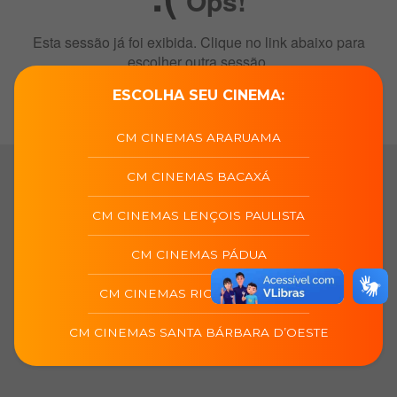
ESCOLHA SEU CINEMA:
CM CINEMAS ARARUAMA
CM CINEMAS BACAXÁ
CM CINEMAS LENÇOIS PAULISTA
CM CINEMAS PÁDUA
CM CINEMAS RIO DAS OSTRAS
CM CINEMAS SANTA BÁRBARA D’OESTE