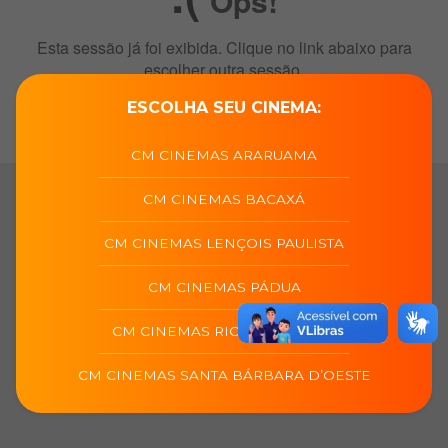
ESCOLHA SEU CINEMA:
CM CINEMAS ARARUAMA
CM CINEMAS BACAXÁ
CM CINEMAS LENÇOIS PAULISTA
CM CINEMAS PÁDUA
CM CINEMAS RIO DAS OSTRAS
CM CINEMAS SANTA BÁRBARA D’OESTE