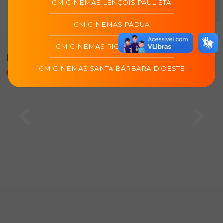
CM CINEMAS LENÇOIS PAULISTA
utilização do aplicativo.
CM CINEMAS PÁDUA
CM CINEMAS RIO DAS OSTRAS
Programação de
CM cinemas Rio das
CM CINEMAS SANTA BÁRBARA D’OESTE
Ostras (Rio Das Ostras/RJ)