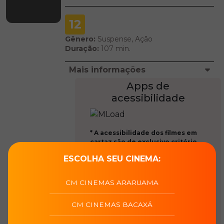
12
Gênero:
Suspense, Ação
Duração:
107 min.
Mais informações
Apps de
acessibilidade
* A acessibilidade dos filmes em
cartaz são de exclusivo critério
dos distribuidores, que o
ESCOLHA SEU CINEMA:
disponibilizam únicamente
através de aplicativos conforme
instrução normativa da Ancine,
CM CINEMAS ARARUAMA
Nosso site indica qual o app
necessário na página de cada
CM CINEMAS BACAXÁ
filme.
* Não fornecemos wifi para a