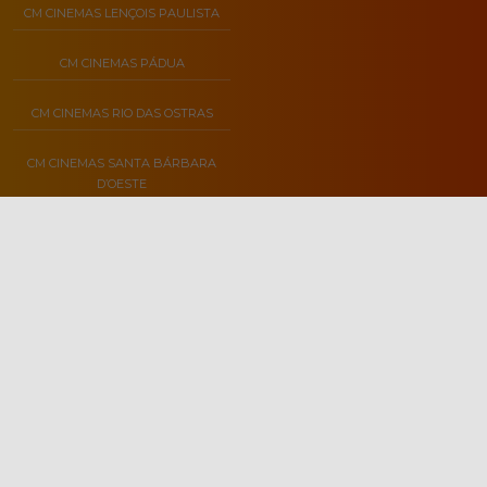
CM CINEMAS LENÇOIS PAULISTA
CM CINEMAS PÁDUA
CM CINEMAS RIO DAS OSTRAS
CM CINEMAS SANTA BÁRBARA
D’OESTE
INSTITUCIONAL
CONTATO
SOBRE NÓS
PERGUNTAS FREQUENTES
CLASSIFICAÇÃO INDICATIVA
FALE CONOSCO
POLÍTICA DE PRIVACIDADE
TRABALHE CONOSCO
POLÍTICA DE COOKIES