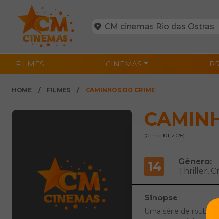
FILMES
CINEMAS
P
HOME
FILMES
CAMINHOS DO CRIME
CAMINH
(Crime 101, 2026)
Gênero:
14
Thriller, C
Sinopse
Uma série de roubos d