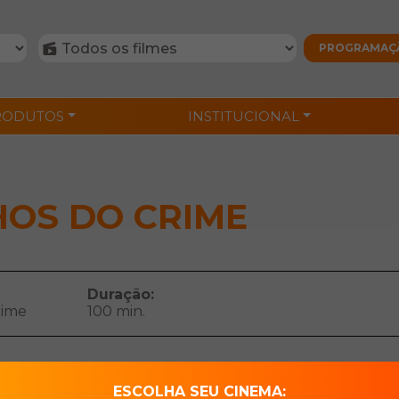
RODUTOS
INSTITUCIONAL
OS DO CRIME
Duração:
rime
100 min.
e joias de alto nível na Pacific Coast Highway permanece sem 
ESCOLHA SEU CINEMA: