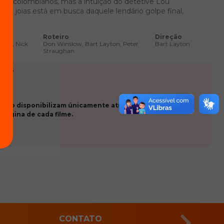
rtéis colombianos, mas a intuição do detetive Lou
 de joias está em busca daquele lendário golpe final,
Roteiro
Direção
ovan, Nick
Don Winslow, Bart Layton, Peter
Bart Layton
Straughan
ade
 que o disponibilizam únicamente através de aplicativos
 página de cada filme.
CONTATO