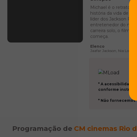
Michael é o retrato c
história da vida de M
líder dos Jackson Five
entretenedor do mund
carreira solo, o filme
começa.
Elenco
Jaafar Jackson, Nia Long, 
* A acessibilidade
conforme instrução
* Não fornecemos wi
Programação de
CM cinemas Rio da