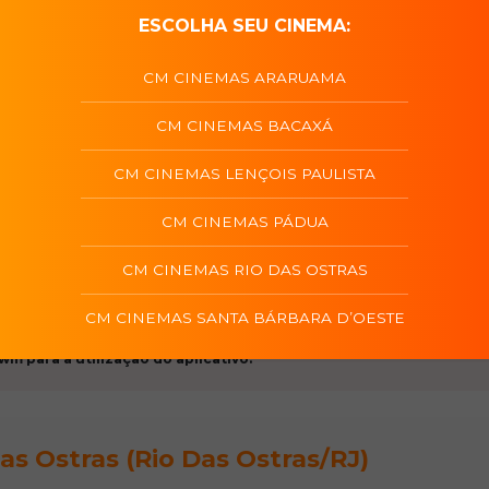
ESCOLHA SEU CINEMA:
inematográfico da vida e do legado de um dos artistas mais infl
ichael Jackson além da música, acompanhando sua jornada desde
, até se tornar o artista visionário cuja ambição criativa impulsi
CM CINEMAS ARARUAMA
o. Destacando tanto sua vida fora dos palcos quanto algumas da
 oferece ao público um lugar na primeira fila para ver Michael Ja
CM CINEMAS BACAXÁ
Roteiro
Dire
CM CINEMAS LENÇOIS PAULISTA
Laura Harrie, Miles Teller, Colman Domingo
John Logan
Antoi
Apps de acessibilid
CM CINEMAS PÁDUA
CM CINEMAS RIO DAS OSTRAS
 dos filmes em cartaz são de exclusivo critério dos distribuidores,
CM CINEMAS SANTA BÁRBARA D’OESTE
 normativa da Ancine, Nosso site indica qual o app necessário na
fi para a utilização do aplicativo.
s Ostras (Rio Das Ostras/RJ)