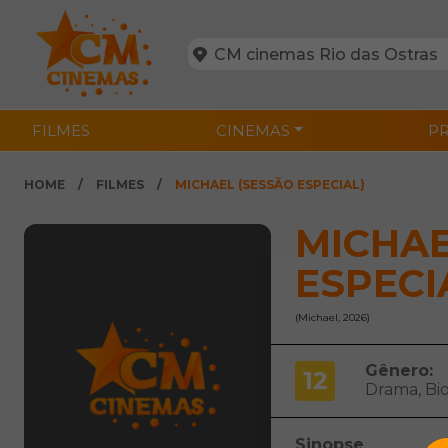
FILMES
CINEMAS
P
HOME
FILMES
MICHAEL (SESSÃO ESPECIAL)
MICHAE
ESPECI
(Michael, 2026)
Gênero:
12
Drama, Bio
Sinopse