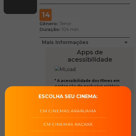
14
Gênero:
Terror
Duração:
104 min.
Mais informações
Apps de
acessibilidade
* A acessibilidade dos filmes em
cartaz são de exclusivo critério
dos distribuidores, que o
ESCOLHA SEU CINEMA:
disponibilizam únicamente
através de aplicativos conforme
instrução normativa da Ancine,
CM CINEMAS ARARUAMA
Nosso site indica qual o app
necessário na página de cada
CM CINEMAS BACAXÁ
filme.
* Não fornecemos wifi para a