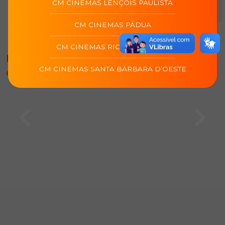
CM CINEMAS LENÇOIS PAULISTA
utilização do aplicativo.
CM CINEMAS PÁDUA
CM CINEMAS RIO DAS OSTRAS
Programação de
CM cinemas Rio das
CM CINEMAS SANTA BÁRBARA D’OESTE
Ostras (Rio Das Ostras/RJ)