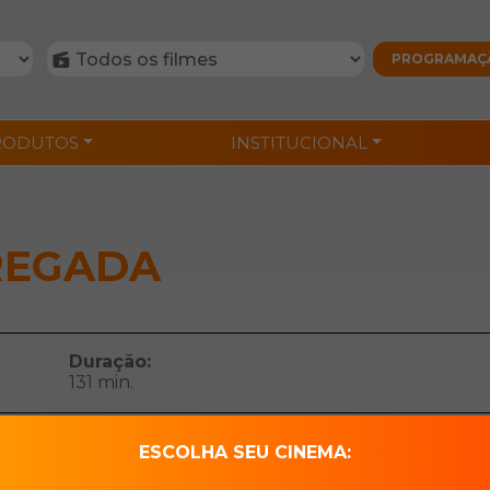
RODUTOS
INSTITUCIONAL
REGADA
Duração:
131 min.
ESCOLHA SEU CINEMA:
Millie aceita trabalhar para a família Winchester, mas logo desco