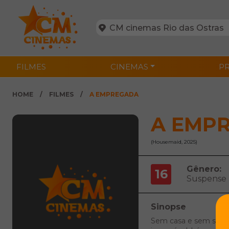
FILMES
CINEMAS
P
HOME
FILMES
A EMPREGADA
A EMP
(Housemaid, 2025)
Gênero:
16
Suspense
Sinopse
Sem casa e sem saída, 