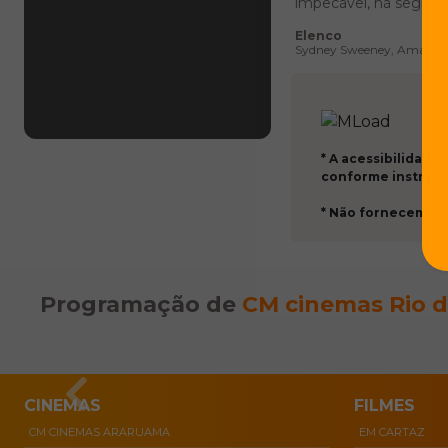
impecável, há segred
Elenco
Sydney Sweeney, Amanda 
* A acessibilidade
conforme instrução
* Não fornecemos wi
Programação de
CM cinemas Rio da
CINEMAS
FILMES
CM CINEMAS ARARUAMA
EM CARTAZ