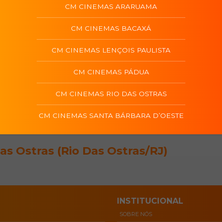
os perigosos. O emprego dos sonhos se transforma em uma arma
CM CINEMAS ARARUAMA
Direção
Seyfried
Paul Feig
CM CINEMAS BACAXÁ
Apps de acessibilid
CM CINEMAS LENÇOIS PAULISTA
CM CINEMAS PÁDUA
 dos filmes em cartaz são de exclusivo critério dos distribuidores,
 normativa da Ancine, Nosso site indica qual o app necessário na
CM CINEMAS RIO DAS OSTRAS
fi para a utilização do aplicativo.
CM CINEMAS SANTA BÁRBARA D’OESTE
s Ostras (Rio Das Ostras/RJ)
INSTITUCIONAL
SOBRE NÓS