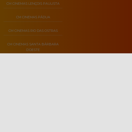
CM CINEMAS LENÇOIS PAULISTA
CM CINEMAS PÁDUA
CM CINEMAS RIO DAS OSTRAS
CM CINEMAS SANTA BÁRBARA
D’OESTE
INSTITUCIONAL
CONTATO
SOBRE NÓS
PERGUNTAS FREQUENTES
CLASSIFICAÇÃO INDICATIVA
FALE CONOSCO
POLÍTICA DE PRIVACIDADE
TRABALHE CONOSCO
POLÍTICA DE COOKIES