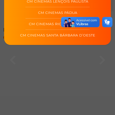
CM CINEMAS LENÇOIS PAULISTA
utilização do aplicativo.
CM CINEMAS PÁDUA
CM CINEMAS RIO DAS OSTRAS
Programação de
CM cinemas Rio das
CM CINEMAS SANTA BÁRBARA D’OESTE
Ostras (Rio Das Ostras/RJ)