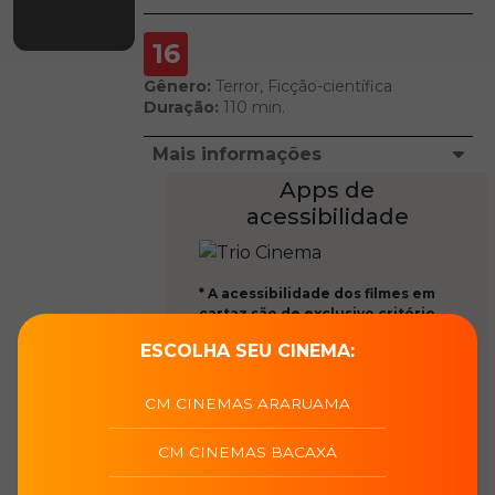
16
Gênero:
Terror, Ficção-científica
Duração:
110 min.
Mais informações
Apps de
acessibilidade
* A acessibilidade dos filmes em
cartaz são de exclusivo critério
dos distribuidores, que o
ESCOLHA SEU CINEMA:
disponibilizam únicamente
através de aplicativos conforme
instrução normativa da Ancine,
CM CINEMAS ARARUAMA
Nosso site indica qual o app
necessário na página de cada
CM CINEMAS BACAXÁ
filme.
* Não fornecemos wifi para a