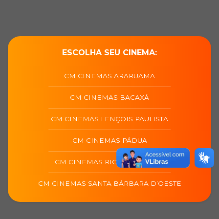
ESCOLHA SEU CINEMA:
CM CINEMAS ARARUAMA
CM CINEMAS BACAXÁ
CM CINEMAS LENÇOIS PAULISTA
CM CINEMAS PÁDUA
CM CINEMAS RIO DAS OSTRAS
CM CINEMAS SANTA BÁRBARA D’OESTE